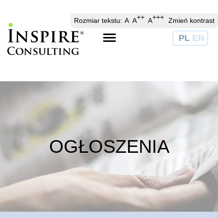
// //
//
++
+++
Rozmiar tekstu:
A
A
A
Zmień kontrast
PL
EN
Toggle
navigation
OGŁOSZENIA