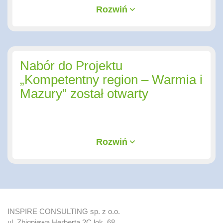
Rozwiń
Nabór do Projektu
„Kompetentny region – Warmia i
Mazury” został otwarty
Rozwiń
INSPIRE CONSULTING sp. z o.o.
ul. Zbigniewa Herberta 2C lok. 68