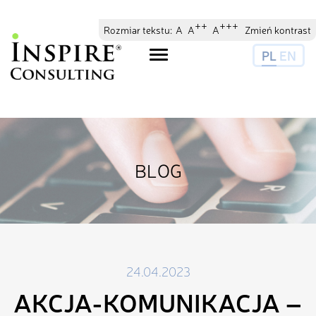
// //
//
++
+++
Rozmiar tekstu:
A
A
A
Zmień kontrast
PL
EN
Toggle
navigation
BLOG
24.04.2023
AKCJA-KOMUNIKACJA –