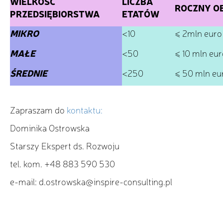
WIELKOŚĆ
LICZBA
ROCZNY O
PRZEDSIĘBIORSTWA
ETATÓW
MIKRO
<10
≤ 2mln euro
MAŁE
<50
≤ 10 mln eur
ŚREDNIE
<250
≤ 50 mln eu
Zapraszam do
kontaktu:
Dominika Ostrowska
Starszy Ekspert ds. Rozwoju
tel. kom. +48 883 590 530
e-mail: d.ostrowska@inspire-consulting.pl