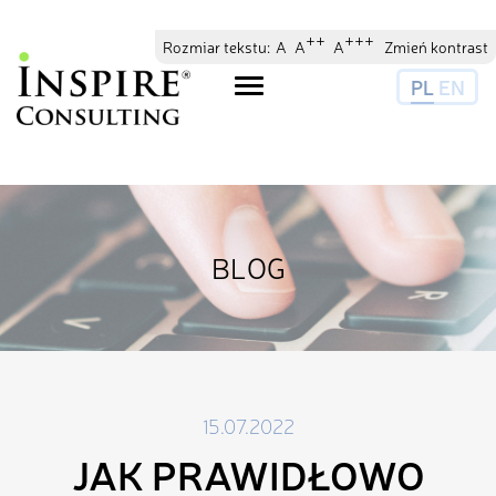
// //
//
++
+++
Rozmiar tekstu:
A
A
A
Zmień kontrast
PL
EN
Toggle
navigation
BLOG
15.07.2022
JAK PRAWIDŁOWO