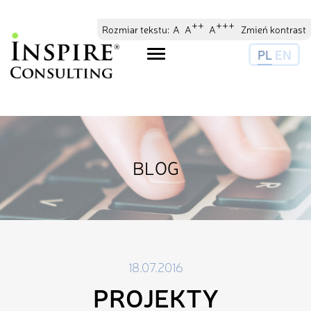
// //
//
++
+++
Rozmiar tekstu:
A
A
A
Zmień kontrast
PL
EN
Toggle
navigation
BLOG
18.07.2016
PROJEKTY