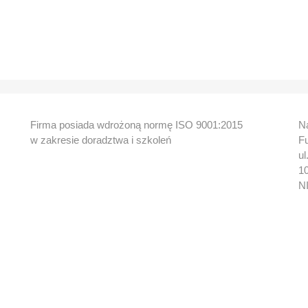
Firma posiada wdrożoną normę ISO 9001:2015
Na
w zakresie doradztwa i szkoleń
F
ul
1
N