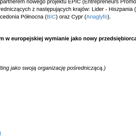
t partnerem nowego projektu EPIC (Entrepreneurs Promo
edniczących z następujących krajów: Lider - Hiszpania (
acedonia Północna (
BIC
) oraz Cypr (
Anaglyfo
).
em w europejskiej wymianie jako nowy przedsiębior
ting jako swoją organizację pośredniczącą.)
l