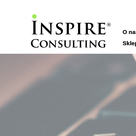
// //
//
O na
Skle