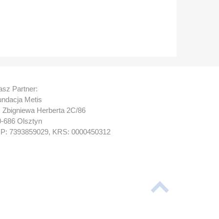
sz Partner:
undacja Metis
. Zbigniewa Herberta 2C/86
0-686 Olsztyn
IP: 7393859029, KRS: 0000450312