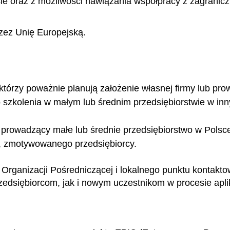
e oraz z możliwości nawiązania współpracy z zagranicz
zez Unię Europejską.
 którzy poważnie planują założenie własnej firmy lub prow
go szkolenia w małym lub średnim przedsiębiorstwie w i
prowadzący małe lub średnie przedsiębiorstwo w Polsce
 zmotywowanego przedsiębiorcy.
ę Organizacji Pośredniczącej i lokalnego punktu kontaktow
siębiorcom, jak i nowym uczestnikom w procesie aplik