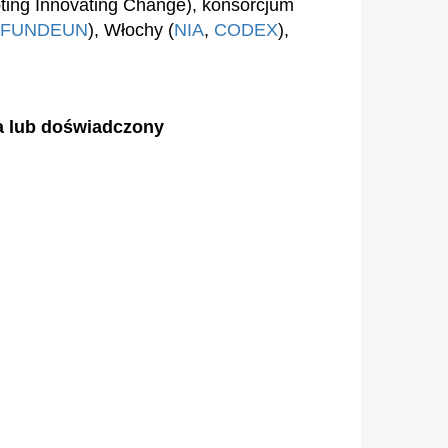
ting Innovating Change), konsorcjum
FUNDEUN
), Włochy (
NIA
,
CODEX
),
ca lub doświadczony