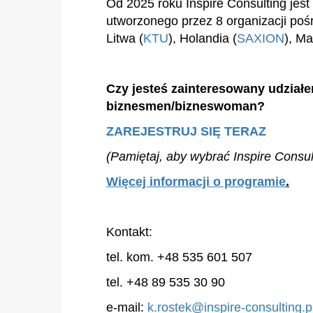
Od 2025 roku Inspire Consulting jes
utworzonego przez 8 organizacji pośr
Litwa (
KTU
), Holandia (
SAXION
), M
Czy jesteś zainteresowany udział
biznesmen/bizneswoman?
ZAREJESTRUJ SIĘ TERAZ
(Pamiętaj, aby wybrać Inspire Consul
Więcej informacji o programie
.
Kontakt:
tel. kom. +48 535 601 507
tel. +48 89 535 30 90
e-mail:
k.rostek@inspire-consulting.p