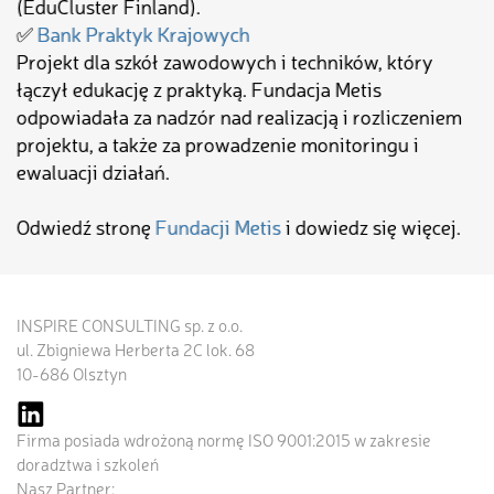
(EduCluster Finland).
✅
Bank Praktyk Krajowych
Projekt dla szkół zawodowych i techników, który
łączył edukację z praktyką. Fundacja Metis
odpowiadała za nadzór nad realizacją i rozliczeniem
projektu, a także za prowadzenie monitoringu i
ewaluacji działań.
Odwiedź stronę
Fundacji Metis
i dowiedz się więcej.
INSPIRE CONSULTING sp. z o.o.
ul. Zbigniewa Herberta 2C lok. 68
10-686 Olsztyn
Firma posiada wdrożoną normę ISO 9001:2015 w zakresie
doradztwa i szkoleń
Nasz Partner: