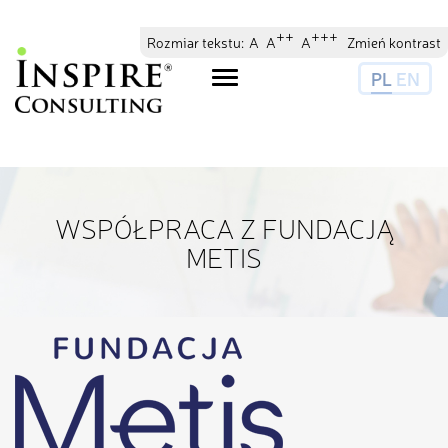
// //
//
++
+++
Rozmiar tekstu:
A
A
A
Zmień kontrast
PL
EN
Toggle
navigation
WSPÓŁPRACA Z FUNDACJĄ
METIS