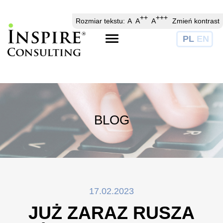
// //
//
++
+++
Rozmiar tekstu:
A
A
A
Zmień kontrast
PL
EN
Toggle
navigation
BLOG
17.02.2023
JUŻ ZARAZ RUSZA