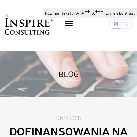
// //
//
++
+++
Rozmiar tekstu:
A
A
A
Zmień kontrast
PL
EN
Toggle
navigation
BLOG
06.12.2018
DOFINANSOWANIA NA