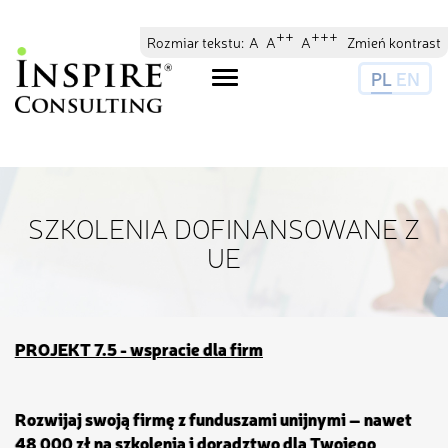
// //
//
++
+++
Rozmiar tekstu:
A
A
A
Zmień kontrast
PL
EN
Toggle
navigation
SZKOLENIA DOFINANSOWANE Z
UE
PROJEKT 7.5 - wspracie dla firm
Rozwijaj swoją firmę z funduszami unijnymi – nawet
48 000 zł na szkolenia i doradztwo dla Twojego