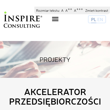
// //
//
++
+++
Rozmiar tekstu:
A
A
A
Zmień kontrast
PL
EN
Toggle
navigation
PROJEKTY
AKCELERATOR
PRZEDSIĘBIORCZOŚCI