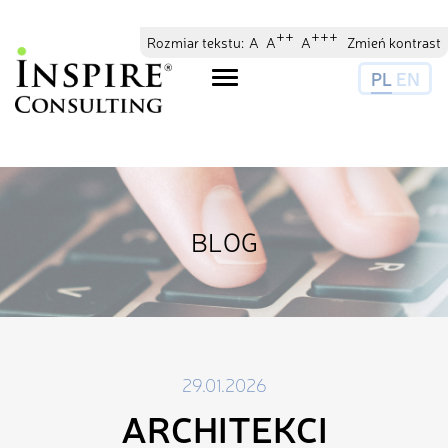
// //
//
++
+++
Rozmiar tekstu:
A
A
A
Zmień kontrast
PL
EN
Toggle
navigation
BLOG
29.01.2026
ARCHITEKCI