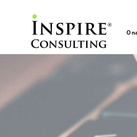
// //
//
O n