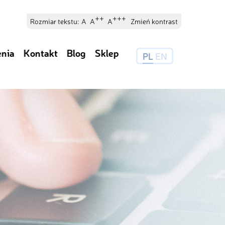
++
+++
Rozmiar tekstu:
A
A
A
Zmień kontrast
enia
Kontakt
Blog
Sklep
PL
EN