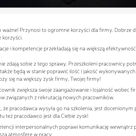
o ważne! Przynosi to ogromne korzyści dla firmy. Dobrze 
 korzyści.
kacje i kompetencje przekładają się na większą efektywnoś
nie zdają sobie z tego sprawy. Przeszkoleni pracownicy 
także będą w stanie poprawić ilość i jakość wykonywanyc
oży się na większy zysk firmy, Twojej firmy!
cownik zwiększa swoje zaangażowanie i lojalność wobec firm
tów związanych z rekrutacją nowych pracowników.
ąc, że pracodawca wysyła go na szkolenia, jest docenionym
tu też pracodawco jest dla Ciebie zysk!
tencji interpersonalnych poprawi komunikację wewnątrz pr
pszą atmosferę w pracy.