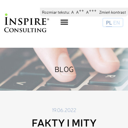
// //
//
++
+++
Rozmiar tekstu:
A
A
A
Zmień kontrast
PL
EN
Toggle
navigation
BLOG
19.06.2022
FAKTY I MITY