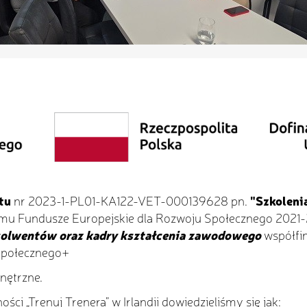
ktu
nr 2023-1-PL01-KA122-VET-000139628 pn.
"Szkoleni
amu Fundusze Europejskie dla Rozwoju Społecznego 2021
solwentów oraz kadry kształcenia zawodowego
współfi
Społecznego+
nętrzne.
ości „Trenuj Trenera” w Irlandii dowiedzieliśmy się jak: