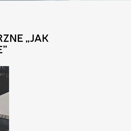
ZNE „JAK
E”