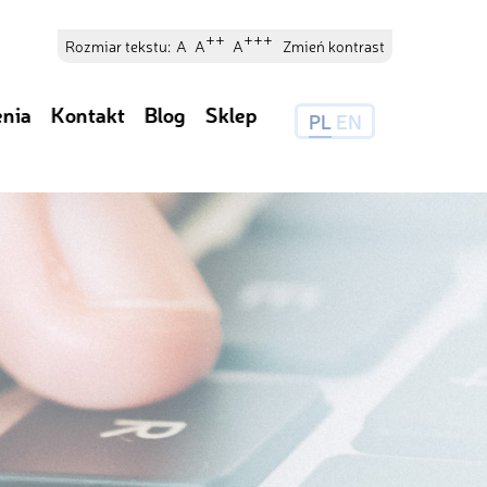
++
+++
Rozmiar tekstu:
A
A
A
Zmień kontrast
enia
Kontakt
Blog
Sklep
PL
EN