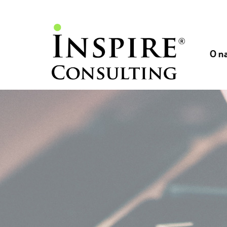
// //
//
O n