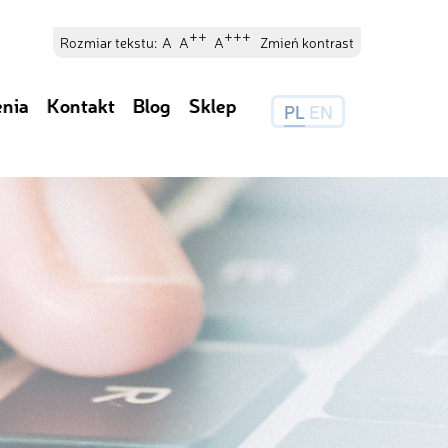
++
+++
Rozmiar tekstu:
A
A
A
Zmień kontrast
enia
Kontakt
Blog
Sklep
PL
EN