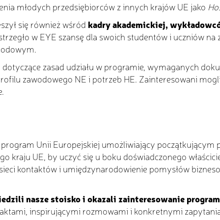
enia młodych przedsiębiorców z innych krajów UE jako
Ho
szył się również wśród
kadry akademickiej, wykładowcó
ostrzegło w EYE szansę dla swoich studentów i uczniów na
arodowym.
a dotyczące zasad udziału w programie, wymaganych dokum
rofilu zawodowego NE i potrzeb HE. Zainteresowani mogli
e.
 program Unii Europejskiej umożliwiający początkującym
go kraju UE, by uczyć się u boku doświadczonego właścici
 sieci kontaktów i umiędzynarodowienie pomysłów biznes
dzili nasze stoisko i okazali zainteresowanie progra
ktami, inspirującymi rozmowami i konkretnymi zapytania