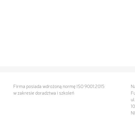
Firma posiada wdrożoną normę ISO 9001:2015
Na
w zakresie doradztwa i szkoleń
F
ul
1
N