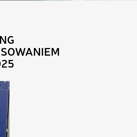
UNG
ESOWANIEM
025