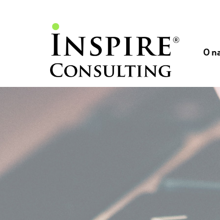
// //
//
O n