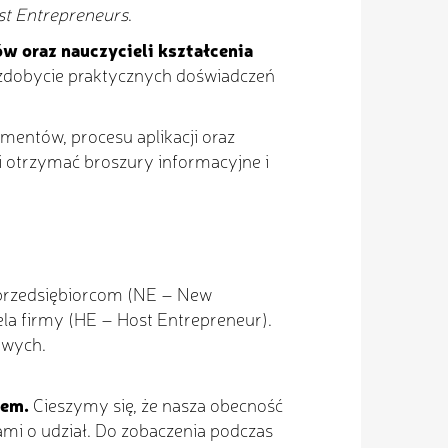
st Entrepreneurs
.
w oraz nauczycieli kształcenia
 zdobycie praktycznych doświadczeń
entów, procesu aplikacji oraz
 otrzymać broszury informacyjne i
 przedsiębiorcom (NE – New
ela firmy (HE – Host Entrepreneur).
owych.
mem.
Cieszymy się, że nasza obecność
mi o udział. Do zobaczenia podczas