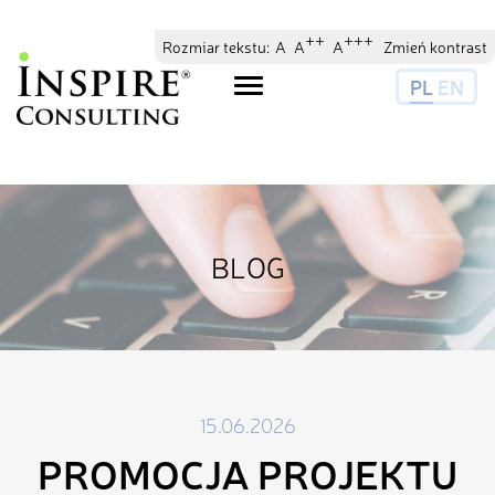
// //
//
++
+++
Rozmiar tekstu:
A
A
A
Zmień kontrast
PL
EN
Toggle
navigation
BLOG
15.06.2026
PROMOCJA PROJEKTU