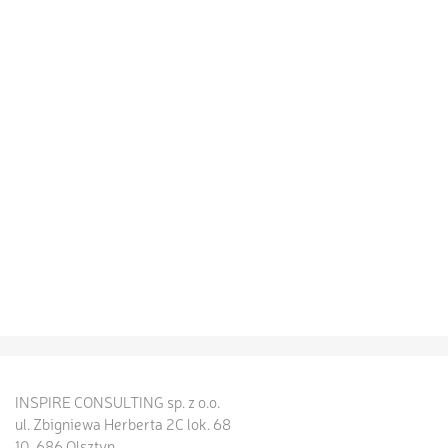
INSPIRE CONSULTING sp. z o.o.
ul. Zbigniewa Herberta 2C lok. 68
10-686 Olsztyn