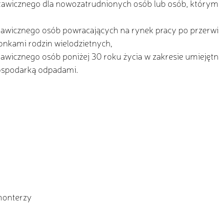
stawicznego dla nowozatrudnionych osób lub osób, który
tawicznego osób powracających na rynek pracy po przerw
onkami rodzin wielodzietnych,
tawicznego osób poniżej 30 roku życia w zakresie umiejętn
gospodarką odpadami.
omonterzy