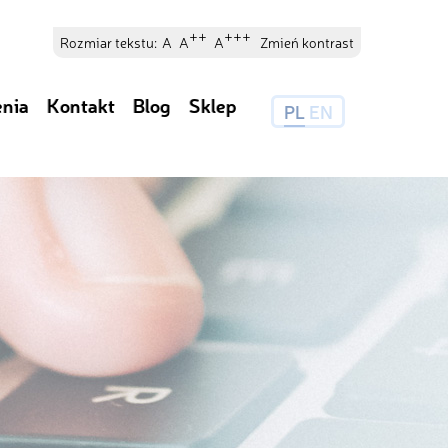
++
+++
Rozmiar tekstu:
A
A
A
Zmień kontrast
enia
Kontakt
Blog
Sklep
PL
EN