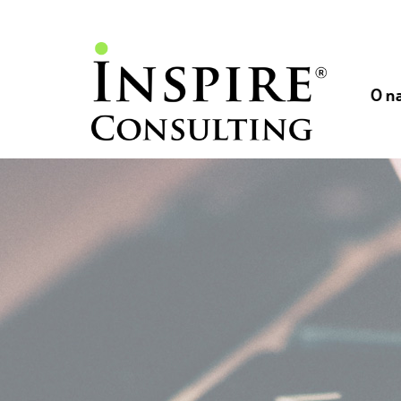
// //
//
O n