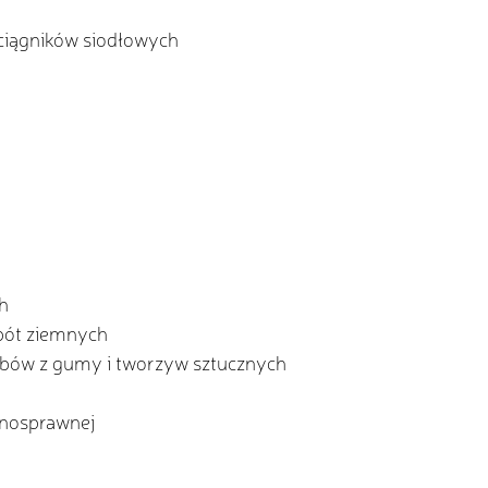
ciągników siodłowych
h
obót ziemnych
obów z gumy i tworzyw sztucznych
łnosprawnej