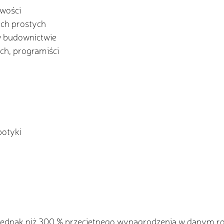
owości
ach prostych
 budownictwie
ych, programiści
botyki
j jednak niż 300 % przeciętnego wynagrodzenia w danym ro