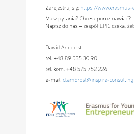
Zarejestruj się:
https://www.erasmus-e
Masz pytania? Chcesz porozmawiać?
Napisz do nas – zespół EPIC czeka, ż
Dawid Amborst
tel. +48 89 535 30 90
tel. kom. +48 575 752 226
e-mail:
d.ambrost@inspire-consulting.