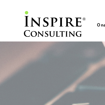
// //
//
O n