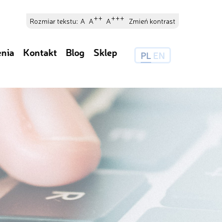
++
+++
Rozmiar tekstu:
A
A
A
Zmień kontrast
enia
Kontakt
Blog
Sklep
PL
EN