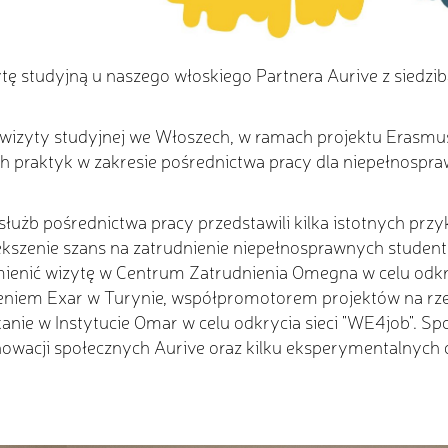
tę studyjną u naszego włoskiego Partnera Aurive z siedzi
wizyty studyjnej we Włoszech, w ramach projektu Erasmus+
h praktyk w zakresie pośrednictwa pracy dla niepełnosp
służb pośrednictwa pracy przedstawili kilka istotnych pr
iększenie szans na zatrudnienie niepełnosprawnych stude
enić wizytę w Centrum Zatrudnienia Omegna w celu odkr
zeniem Exar w Turynie, współpromotorem projektów na rze
ie w Instytucie Omar w celu odkrycia sieci "WE4job". Spo
nowacji społecznych Aurive oraz kilku eksperymentalnych 