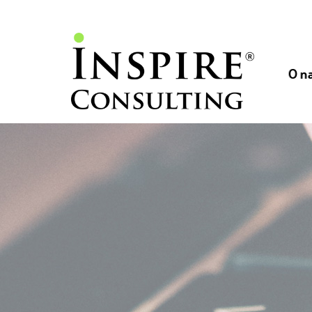
// //
//
O n