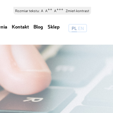
++
+++
Rozmiar tekstu:
A
A
A
Zmień kontrast
enia
Kontakt
Blog
Sklep
PL
EN