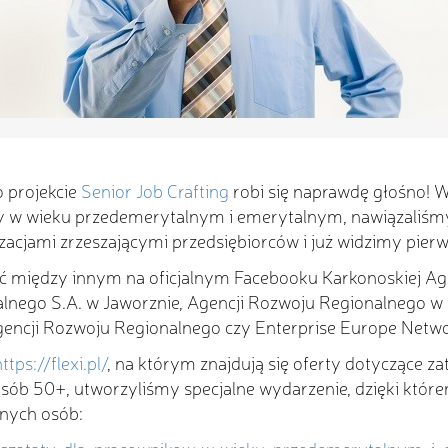
o projekcie
Senior Job Crafting
robi się naprawdę głośno! W 
by w wieku przedemerytalnym i emerytalnym, nawiązaliśm
acjami zrzeszającymi przedsiębiorców i już widzimy pierw
źć między innym na oficjalnym Facebooku Karkonoskiej Ag
alnego S.A. w Jaworznie, Agencji Rozwoju Regionalnego w 
gencji Rozwoju Regionalnego czy Enterprise Europe Netwo
ttps://flexi.pl/
, na którym znajdują się oferty dotyczące za
sób 50+, utworzyliśmy specjalne wydarzenie, dzięki któr
anych osób: