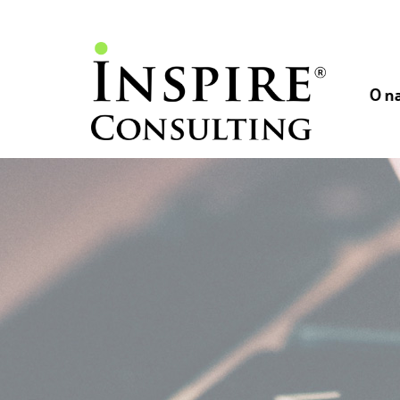
// //
//
O n