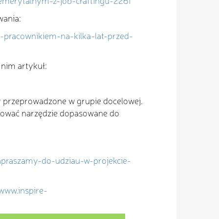
emerytalnym-z-job-craftingu-2261
wania:
s-pracownikiem-na-kilka-lat-przed-
 nim artykuł:
ty przeprowadzone w grupie docelowej.
racować narzędzie dopasowane do
/zapraszamy-do-udziau-w-projekcie-
/www.inspire-