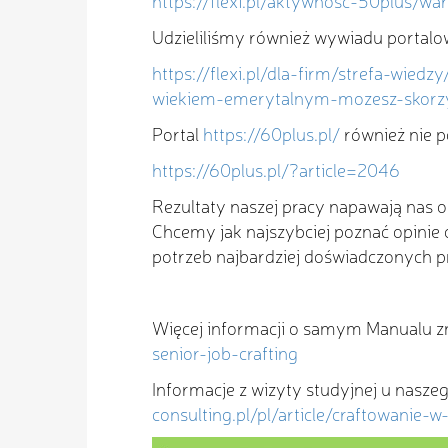
https://flexi.pl/aktywnosc-50plus/w
Udzieliliśmy również wywiadu portalo
https://flexi.pl/dla-firm/strefa-wie
wiekiem-emerytalnym-mozesz-skorzy
Portal
https://60plus.pl/
również nie po
https://60plus.pl/?article=2046
Rezultaty naszej pracy napawają nas 
Chcemy jak najszybciej poznać opinie
potrzeb najbardziej doświadczonych p
Więcej informacji o samym Manualu zn
senior-job-crafting
Informacje z wizyty studyjnej u nasze
consulting.pl/pl/article/craftowanie-w-