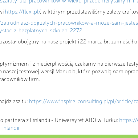
arszataty-dla-pracownikow-w-wieku-przedemerytalnym-i-
wi
https://flexi.pl/
, w którym przedstawiliśmy zalety crafto
dzy/zatrudniasz-dojrzalych-pracownikow-a-moze-sam-jeste
stac-z-bezplatnych-szkolen-2272
został obojętny na nasz projekt i 22 marca br. zamieścił o
optymizmem i z niecierpliwością czekamy na pierwsze tes
 o naszej testowej wersji Manuala, które pozwolą nam op
racowników firm.
ajdziesz tu:
https://www.inspire-consulting.pl/pl/article
go partnera z Finlandii - Uniwersytet ABO w Turku:
https:/
finlandii