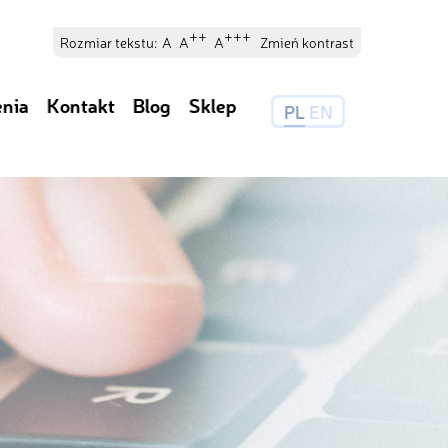
++
+++
Rozmiar tekstu:
A
A
A
Zmień kontrast
enia
Kontakt
Blog
Sklep
PL
EN